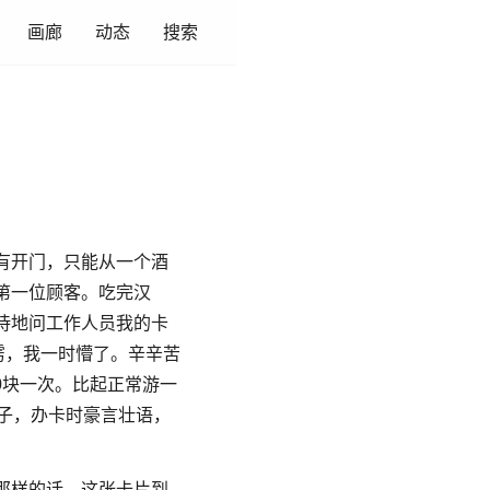
画廊
动态
搜索
有开门，只能从一个酒
第一位顾客。吃完汉
待地问工作人员我的卡
雳，我一时懵了。辛辛苦
0块一次。比起正常游一
子，办卡时豪言壮语，
那样的话，这张卡片到