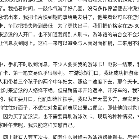
了。我掐着时间，一鼓作气游了好几圈，没有多作停留便去冲澡
泳馆出来，我把卡片快到期的事给朋友讲了，他笑着说可以在游
卡，争取把损失降到最低！为了更快出手，我们把价格定在25-3
来游泳的人开口，也不知道我帮别人刷卡，游泳馆的前台会不会
让信息发到网上。这样一来可以避免与人面对面推销，二来用不
中，手机不时收到消息，不少人要买我的游泳卡！电影一结束，
了卡，第一笔交易似乎很顺利。 在游泳馆门口，我还成功把游泳
人和带着三个孩子的两个中年妇女。照这个速度下去，那今天卡
此时来游泳的人络绎不绝，但是销售却开始遇冷。开好车的，我
的，我正要开口，他们却连忙摆手，我以为是无需多言，现实是
的往往好面子，不想在对象面前表现出爱占便宜，即使他的对象
，因为买了游泳课，也不需要再刷游泳次卡。现场的种种情况，
家睡午觉呢，我只能这样安慰自己。
，网上就有人要买次卡，问我什么时候去游泳馆帮他刷卡。尽管