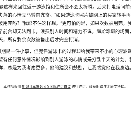
怀疑这样来回往返于游泳馆和住所会不会太折腾。后来打电话问前
失落的心情立马转向亢奋。“如果游泳卡照片被网上的买家转手
被用完吗？”我忍不住这样想。“更可怕的是，如果次数被用完，
了前台却无法刷卡，浪费别人时间和精力不说，尴尬难堪的场面
天，所有剩余次数被售出后才完全打消。
”到期是一件小事，但兜售游泳卡的过程却给我带来不小的心理波动
望有任何意外情况影响到别人游泳的心情或是打乱半天的计划。
样，总是为我考虑更多，他的建议和鼓励，让我感觉他在我身边
本作品采用
知识共享署名 4.0 国际许可协议
进行许可。转载时请注明原文链接。