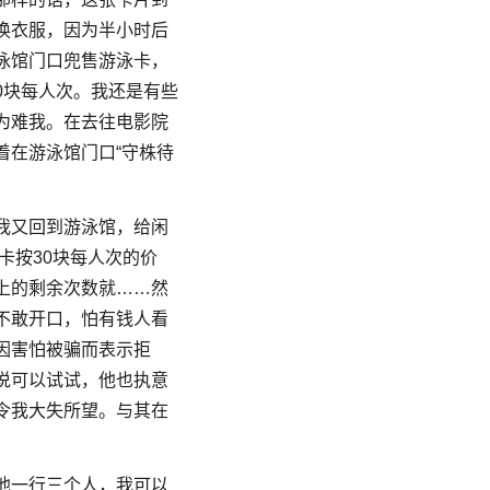
换衣服，因为半小时后
泳馆门口兜售游泳卡，
0块每人次。我还是有些
为难我。在去往电影院
着在游泳馆门口“守株待
我又回到游泳馆，给闲
卡按30块每人次的价
上的剩余次数就……然
不敢开口，怕有钱人看
因害怕被骗而表示拒
说可以试试，他也执意
令我大失所望。与其在
他一行三个人，我可以