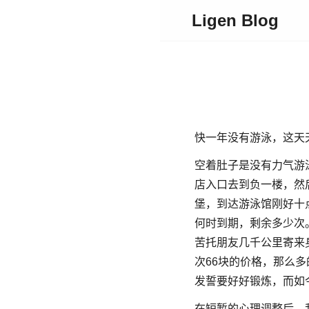
Ligen Blog
快一年没有游泳，这天
空着肚子是没有力气游
店入口去到负一楼，然
堡，到达游泳馆刚好十
何时到期，剩余多少次
苦托朋友几千公里寄来身
次66块的价格，那么
发誓要好好锻炼，而如
在短暂的心理调整后，